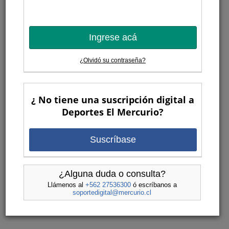
Ingrese acá
¿Olvidó su contraseña?
¿ No tiene una suscripción digital a
Deportes El Mercurio?
Suscríbase
¿Alguna duda o consulta?
Llámenos al
+562 27536300
ó escríbanos a
soportedigital@mercurio.cl