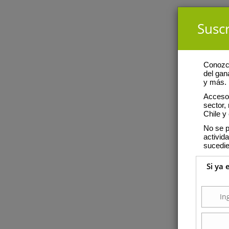
Suscr
Conozca
del gan
y más.
Acceso 
sector,
Chile y 
No se p
activid
sucedie
Si ya 