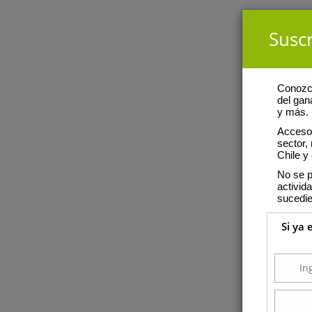
Suscr
Conozca
del gan
y más.
Acceso 
sector,
Chile y 
No se p
activid
sucedie
Si ya 