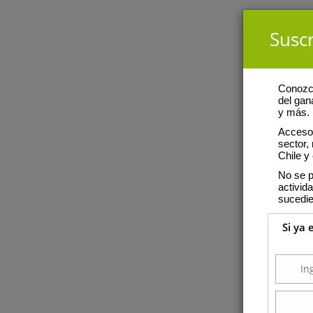
Suscr
Conozca
del gan
y más.
Acceso 
sector,
Chile y 
No se p
activid
sucedie
Si ya 