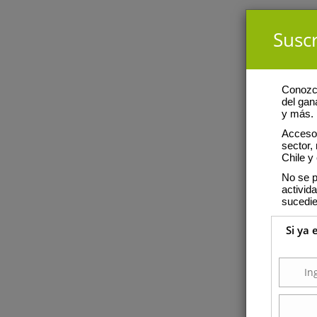
Suscr
Conozca
del gan
y más.
Acceso 
sector,
Chile y 
No se p
activid
sucedie
Si ya 