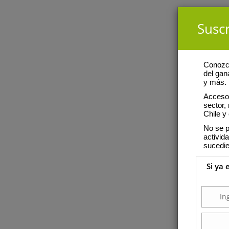
Suscr
Conozca
del gan
y más.
Acceso 
sector,
Chile y 
No se p
activid
sucedie
Si ya 