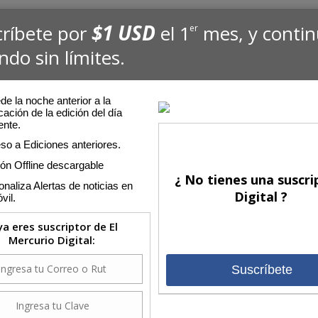
$1 USD
críbete por
el 1
mes, y conti
er
ndo sin límites.
e la noche anterior a la
cación de la edición del día
ente.
so a Ediciones anteriores.
ión Offline descargable
¿ No tienes una suscri
naliza Alertas de noticias en
Digital ?
vil.
 ya eres suscriptor de El
Mercurio Digital:
Suscríbete