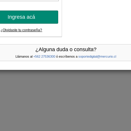
Ingresa acá
¿Olvidaste tu contraseña?
¿Alguna duda o consulta?
Llámanos al
+562 27536300
ó escríbenos a
soportedigital@mercurio.cl