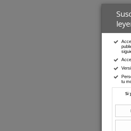
Sus
leye
Acced
publi
sigui
Acce
Vers
Perso
tu mó
Si