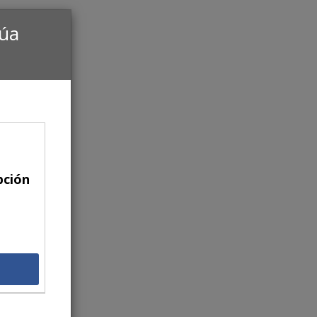
núa
pción