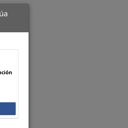
núa
pción