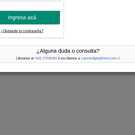
Ingresa acá
¿Olvidaste tu contraseña?
¿Alguna duda o consulta?
Llámanos al
+562 27536300
ó escríbenos a
soportedigital@mercurio.cl