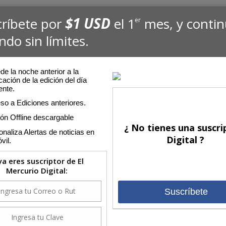
$1 USD
críbete por
el 1
mes, y conti
er
ndo sin límites.
e la noche anterior a la
cación de la edición del día
ente.
so a Ediciones anteriores.
ión Offline descargable
¿ No tienes una suscri
naliza Alertas de noticias en
Digital ?
vil.
 ya eres suscriptor de El
Mercurio Digital:
Suscríbete