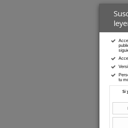
Sus
leye
Acced
publi
sigui
Acce
Vers
Perso
tu mó
Si