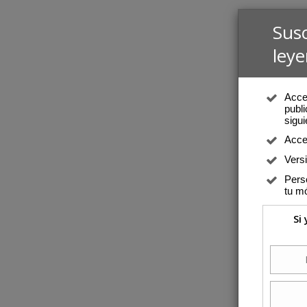
Sus
leye
Acced
publi
sigui
Acce
Vers
Perso
tu mó
Si