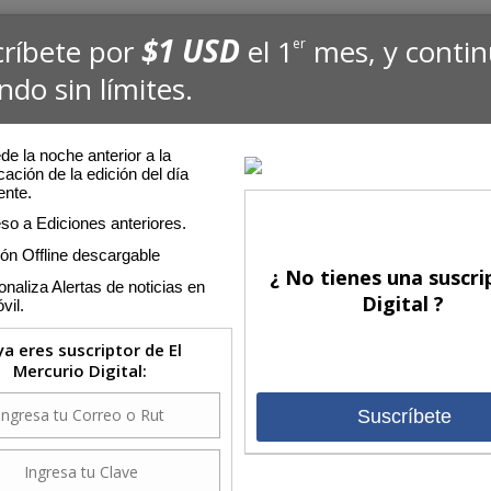
$1 USD
críbete por
el 1
mes, y conti
er
ndo sin límites.
e la noche anterior a la
cación de la edición del día
ente.
so a Ediciones anteriores.
ión Offline descargable
¿ No tienes una suscri
naliza Alertas de noticias en
Digital ?
vil.
 ya eres suscriptor de El
Mercurio Digital:
Suscríbete