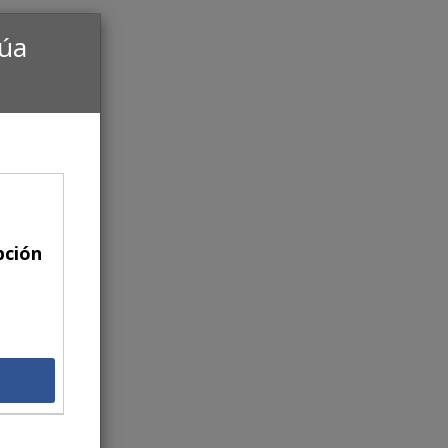
núa
pción