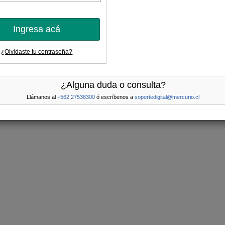
Ingresa acá
¿Olvidaste tu contraseña?
¿Alguna duda o consulta?
Llámanos al
+562 27536300
ó escríbenos a
soportedigital@mercurio.cl