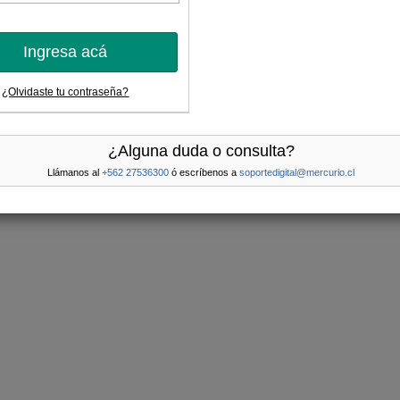
Ingresa acá
¿Olvidaste tu contraseña?
¿Alguna duda o consulta?
Llámanos al
+562 27536300
ó escríbenos a
soportedigital@mercurio.cl