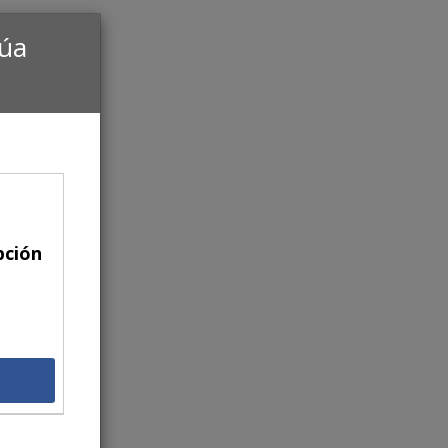
núa
pción