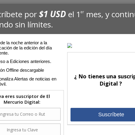
$1 USD
críbete por
el 1
mes, y conti
er
ndo sin límites.
e la noche anterior a la
cación de la edición del día
ente.
so a Ediciones anteriores.
ión Offline descargable
¿ No tienes una suscri
naliza Alertas de noticias en
Digital ?
vil.
 ya eres suscriptor de El
Mercurio Digital:
Suscríbete