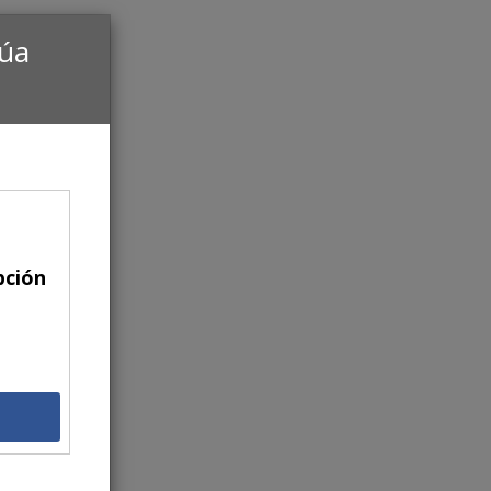
núa
pción