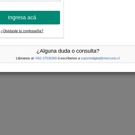
Ingresa acá
¿Olvidaste tu contraseña?
¿Alguna duda o consulta?
Llámanos al
+562 27536300
ó escríbenos a
soportedigital@mercurio.cl