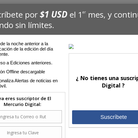
$1 USD
críbete por
el 1
mes, y conti
er
ndo sin límites.
e la noche anterior a la
cación de la edición del día
ente.
so a Ediciones anteriores.
ión Offline descargable
¿ No tienes una suscri
naliza Alertas de noticias en
Digital ?
vil.
 ya eres suscriptor de El
Mercurio Digital:
Suscríbete