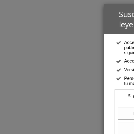
Sus
leye
Acced
publi
sigui
Acce
Vers
Perso
tu mó
Si