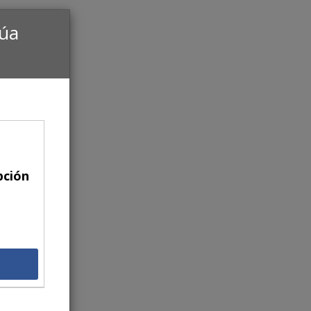
núa
pción