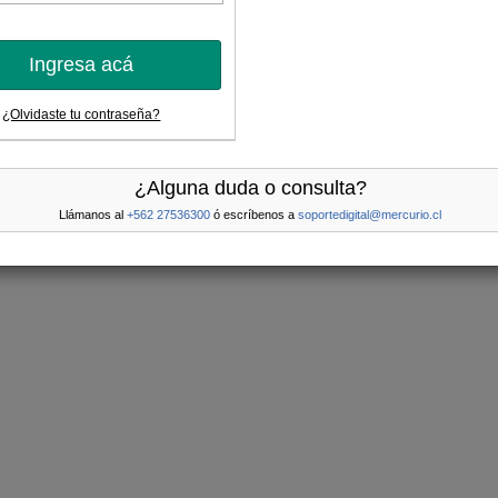
Ingresa acá
¿Olvidaste tu contraseña?
¿Alguna duda o consulta?
Llámanos al
+562 27536300
ó escríbenos a
soportedigital@mercurio.cl