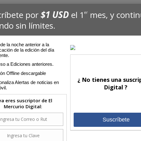
$1 USD
críbete por
el 1
mes, y conti
er
ndo sin límites.
e la noche anterior a la
cación de la edición del día
ente.
so a Ediciones anteriores.
ión Offline descargable
¿ No tienes una suscri
naliza Alertas de noticias en
Digital ?
vil.
 ya eres suscriptor de El
Mercurio Digital:
Suscríbete