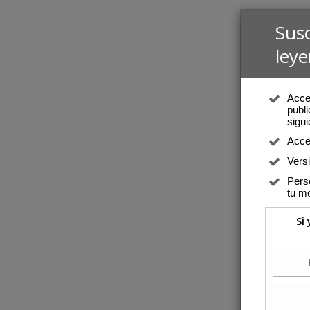
Sus
leye
Acced
publi
sigui
Acce
Vers
Perso
tu mó
Si