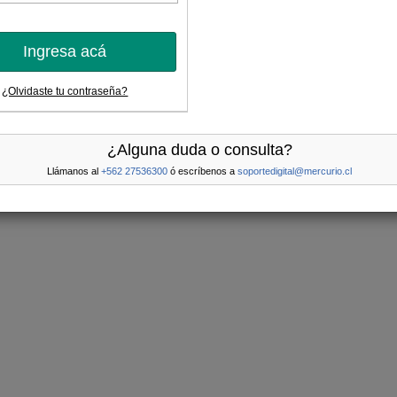
Ingresa acá
¿Olvidaste tu contraseña?
¿Alguna duda o consulta?
Llámanos al
+562 27536300
ó escríbenos a
soportedigital@mercurio.cl