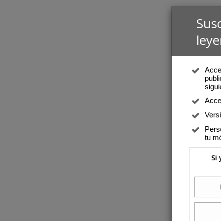
Sus
leye
Acced
publi
sigui
Acce
Vers
Perso
tu mó
Si