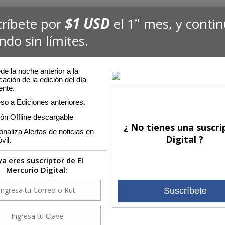
$1 USD
críbete por
el 1
mes, y conti
er
ndo sin límites.
e la noche anterior a la
cación de la edición del día
ente.
so a Ediciones anteriores.
ión Offline descargable
¿ No tienes una suscri
naliza Alertas de noticias en
Digital ?
vil.
 ya eres suscriptor de El
Mercurio Digital:
Suscríbete