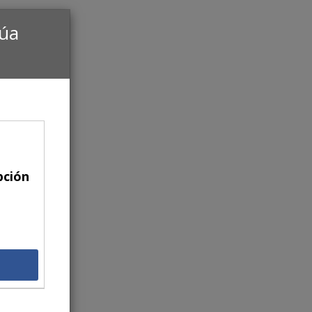
núa
pción