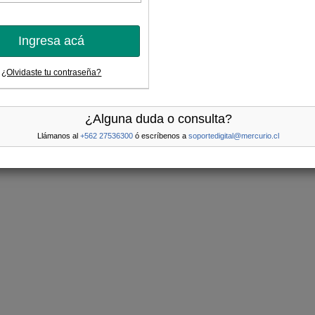
Ingresa acá
¿Olvidaste tu contraseña?
¿Alguna duda o consulta?
Llámanos al
+562 27536300
ó escríbenos a
soportedigital@mercurio.cl