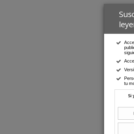
Sus
leye
Acced
publi
sigui
Acce
Vers
Perso
tu mó
Si