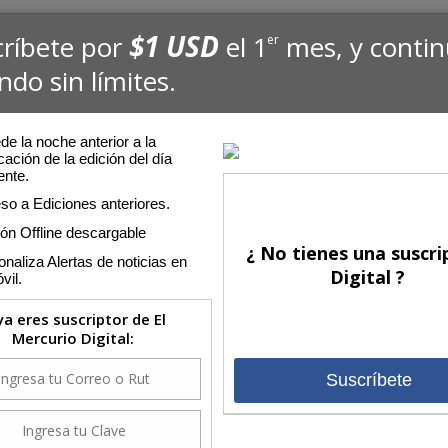
$1 USD
críbete por
el 1
mes, y conti
er
ndo sin límites.
e la noche anterior a la
cación de la edición del día
ente.
so a Ediciones anteriores.
ión Offline descargable
¿ No tienes una suscri
naliza Alertas de noticias en
Digital ?
vil.
 ya eres suscriptor de El
Mercurio Digital:
Suscríbete