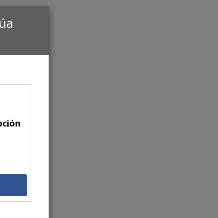
núa
pción