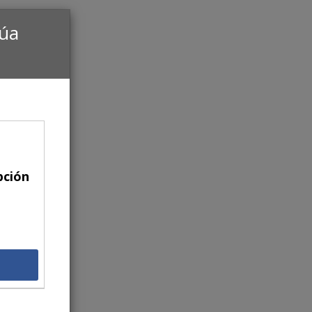
núa
pción