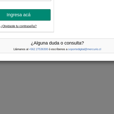
Ingresa acá
¿Olvidaste tu contraseña?
¿Alguna duda o consulta?
Llámanos al
+562 27536300
ó escríbenos a
soportedigital@mercurio.cl