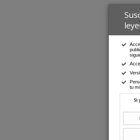
Sus
leye
Acced
publi
sigui
Acce
Vers
Perso
tu mó
Si