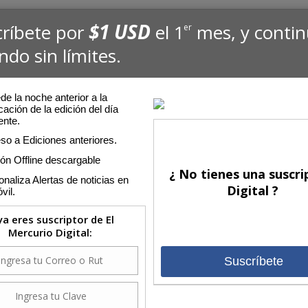
$1 USD
críbete por
el 1
mes, y conti
er
ndo sin límites.
e la noche anterior a la
cación de la edición del día
ente.
so a Ediciones anteriores.
ión Offline descargable
¿ No tienes una suscri
naliza Alertas de noticias en
Digital ?
vil.
 ya eres suscriptor de El
Mercurio Digital:
Suscríbete