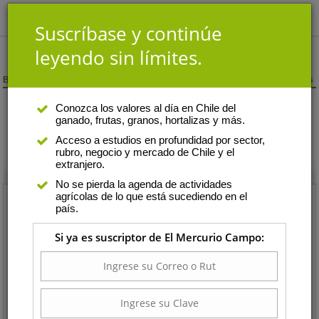
Suscríbase y continúe
leyendo sin límites.
Berenjena
/ Central Lo Valledor / Sin Especificar-Primera / $/caja 60 unidades
Conozca los valores al día en Chile del
ganado, frutas, granos, hortalizas y más.
Berenjena - Central Lo
Acceso a estudios en profundidad por sector,
rubro, negocio y mercado de Chile y el
Valledor
extranjero.
No se pierda la agenda de actividades
agrícolas de lo que está sucediendo en el
Berenjena
país.
Central Lo Valledor
Si ya es suscriptor de El Mercurio Campo:
Variedad :
Sin Especificar-Primera
Unidad de Comercialización :