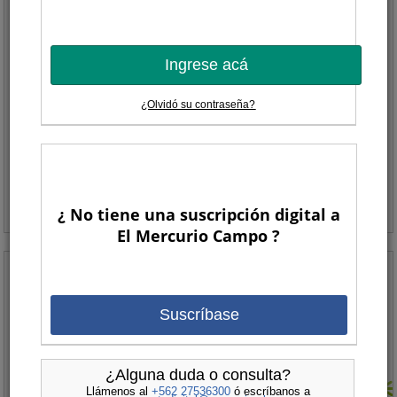
$/caja 60 unidades
Ingrese acá
Precio Minimo ($):
¿Olvidó su contraseña?
11.765,00
Precio Maximo ($):
11.765,00
¿ No tiene una suscripción digital a
El Mercurio Campo ?
FECHA
:
Suscríbase
¿Alguna duda o consulta?
Llámenos al
+562 27536300
ó escríbanos a