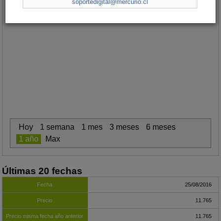
soportedigital@mercurio.cl
Hoy
1 semana
1 mes
3 meses
6 meses
1 año
Max
Últimas 20 fechas
25/08/2016
11.765
11.765